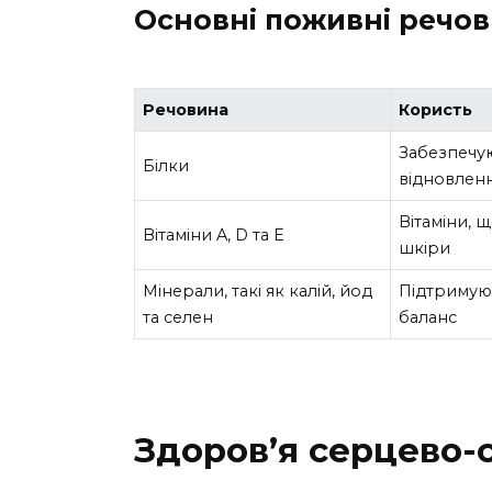
Основні поживні речо
Речовина
Користь
Забезпечую
Білки
відновлен
Вітаміни, 
Вітаміни A, D та E
шкіри
Мінерали, такі як калій, йод
Підтримуют
та селен
баланс
Здоров’я серцево-