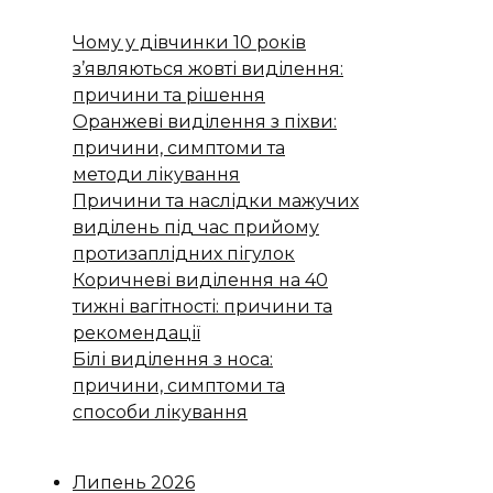
Чому у дівчинки 10 років
з’являються жовті виділення:
причини та рішення
Оранжеві виділення з піхви:
причини, симптоми та
методи лікування
Причини та наслідки мажучих
виділень під час прийому
протизаплідних пігулок
Коричневі виділення на 40
тижні вагітності: причини та
рекомендації
Білі виділення з носа:
причини, симптоми та
способи лікування
Липень 2026