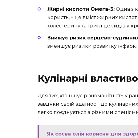
Жирні кислоти Омега-3:
Одна з 
користь, – це вміст жирних кисло
холестерину та тригліцеридів у кр
Знижує ризик серцево-судинних
зменшує ризики розвитку інфаркту 
Кулінарні властиво
Для тих, хто цінує різноманітність у р
завдяки своїй здатності до кулінарни
легко поєднується з різними спеціями
Як соєва олія корисна для здор