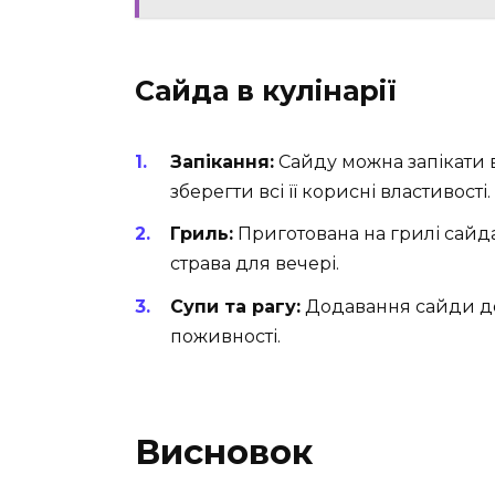
Сайда в кулінарії
Запікання:
Сайду можна запікати в
зберегти всі її корисні властивості.
Гриль:
Приготована на грилі сайда
страва для вечері.
Супи та рагу:
Додавання сайди до 
поживності.
Висновок