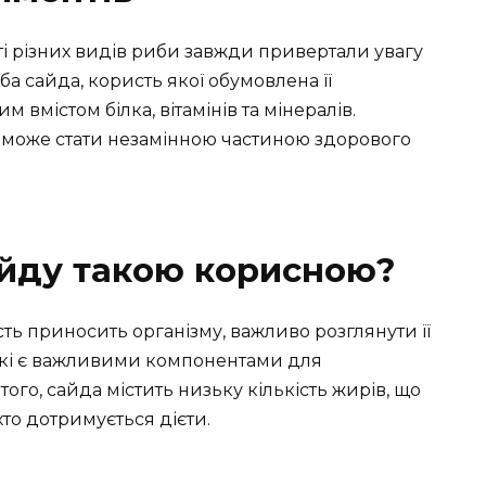
сті різних видів риби завжди привертали увагу
ба сайда, користь якої обумовлена її
 вмістом білка, вітамінів та мінералів.
 може стати незамінною частиною здорового
айду такою корисною?
ть приносить організму, важливо розглянути її
, які є важливими компонентами для
того, сайда містить низьку кількість жирів, що
хто дотримується дієти.