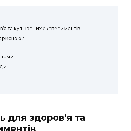
в’я та кулінарних експериментів
корисною?
стеми
йди
ь для здоров’я та
иментів