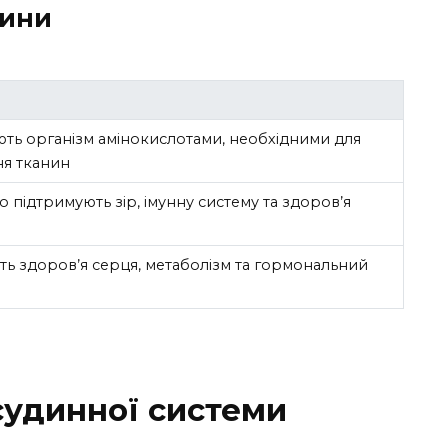
вини
ть організм амінокислотами, необхідними для
ня тканин
що підтримують зір, імунну систему та здоров’я
ь здоров’я серця, метаболізм та гормональний
судинної системи