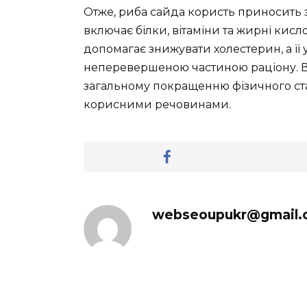
Отже, риба сайда користь приносить 
включає білки, вітаміни та жирні кисл
допомагає знижувати холестерин, а її 
неперевершеною частиною раціону. 
загальному покращенню фізичного ста
корисними речовинами.
webseoupukr@gmail.