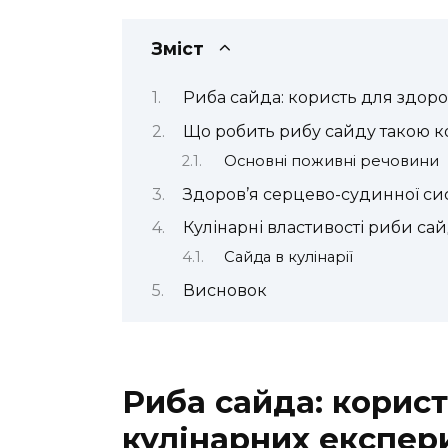
Зміст
Риба сайда: користь для здоро
Що робить рибу сайду такою 
Основні поживні речовини
Здоров’я серцево-судинної си
Кулінарні властивості риби са
Сайда в кулінарії
Висновок
Риба сайда: корист
кулінарних експер