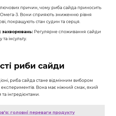
ключових причин, чому риба сайда приносить
т Омега-3. Вони сприяють зниженню рівня
ові, покращують стан судин та серця.
 захворювань:
Регулярне споживання сайди
та інсульту.
сті риби сайди
аціоні, риба сайда стане відмінним вибором
х експериментів. Вона має ніжний смак, який
 та інгредієнтами.
ов'я: головні переваги продукту