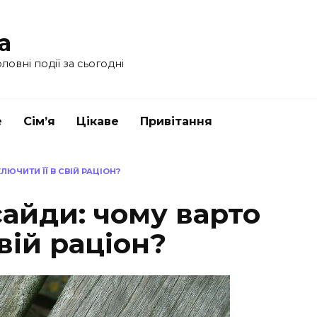
a
ловні події за сьогодні
е
Сім’я
Цікаве
Привітання
ЮЧИТИ ЇЇ В СВІЙ РАЦІОН?
айди: чому варто
вій раціон?