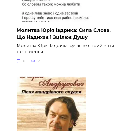
Молитва Юрія Іздрика: Сила Слова,
Що Надихає і Зцілює Душу
Молитва Юрія Іздрика: сучасне сприйняття
та значення
0
7