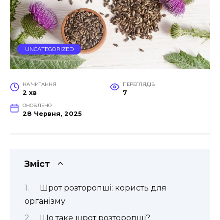
UNCATEGORIZED
НА ЧИТАННЯ
ПЕРЕГЛЯДІВ
2 хв
7
ОНОВЛЕНО
28 Червня, 2025
Зміст
Шрот розторопші: користь для
організму
Що таке шрот розторопші?