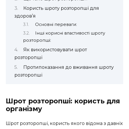
Користь шроту розторопші для
здоров’я
Основні переваги:
Інші корисні властивості шроту
розторопші:
Як використовувати шрот
розторопші
Протипоказання до вживання шроту
розторопші
Шрот розторопші: користь для
організму
Шрот розторопші, користь якого відома з давніх