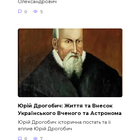
Олександрович
0
5
Юрій Дрогобич: Життя та Внесок
Українського Вченого та Астронома
Юрій Дрогобич: історична постать та її
вплив Юрій Дрогобич
0
7