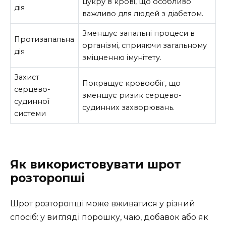
цукру в крові, що особливо
дія
важливо для людей з діабетом.
Зменшує запальні процеси в
Протизапальна
організмі, сприяючи загальному
дія
зміцненню імунітету.
Захист
Покращує кровообіг, що
серцево-
зменшує ризик серцево-
судинної
судинних захворювань.
системи
Як використовувати шрот
розторопші
Шрот розторопші може вживатися у різний
спосіб: у вигляді порошку, чаю, добавок або як