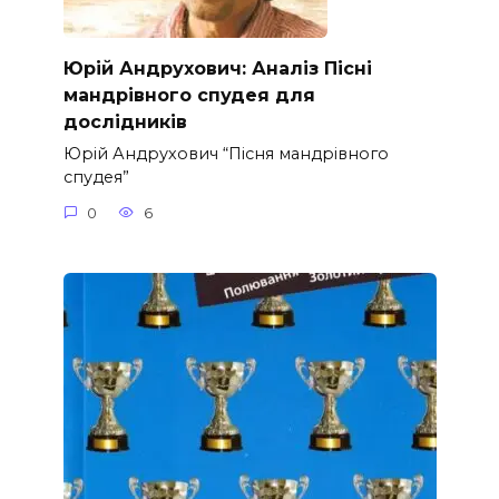
Юрій Андрухович: Аналіз Пісні
мандрівного спудея для
дослідників
Юрій Андрухович “Пісня мандрівного
спудея”
0
6