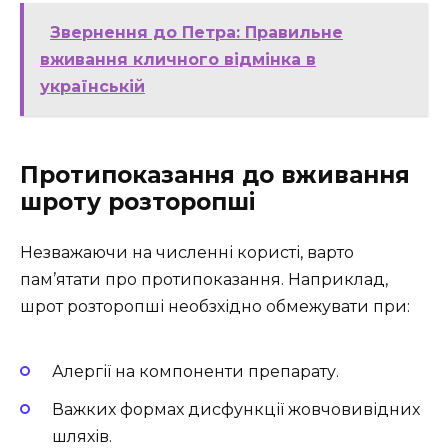
Звернення до Петра: Правильне
вживання кличного відмінка в
українській
Протипоказання до вживання
шроту розторопші
Незважаючи на численні користі, варто
пам’ятати про протипоказання. Наприклад,
шрот розторопші необзхідно обмежувати при:
Алергії на компоненти препарату.
Важких формах дисфункції жовчовивідних
шляхів.