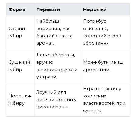
Форма
Переваги
Недоліки
Найбільш
Потребує
Свіжий
корисний, має
очищення,
імбир
багатий смак та
короткий строк
аромат.
зберігання.
Легко зберігати,
Сушений
зручно
Може бути менш
імбир
використовувати
ароматним.
у страви.
Втрачає частину
Зручний для
Порошок
корисних
випічки, легкий у
імбиру
властивостей при
використанні.
сушінні.