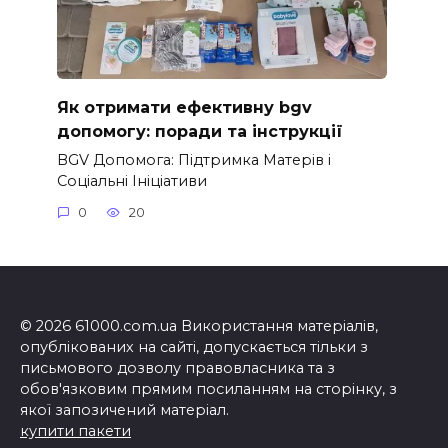
Як отримати ефективну bgv
допомогу: поради та інструкції
BGV Допомога: Підтримка Матерів і
Соціальні Ініціативи
0
20
© 2026 61000.com.ua Використання матеріалів,
опублікованих на сайті, допускається тільки з
письмового дозволу правовласника та з
обов'язковим прямим посиланням на сторінку, з
якої запозичений матеріал.
купити пакети