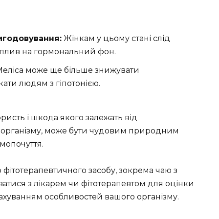
вигодовування:
Жінкам у цьому стані слід
вплив на гормональний фон.
еліса може ще більше знижувати
икати людям з гіпотонією.
ористь і шкода якого залежать від
 організму, може бути чудовим природним
мопочуття.
фітотерапевтичного засобу, зокрема чаю з
атися з лікарем чи фітотерапевтом для оцінки
рахуванням особливостей вашого організму.