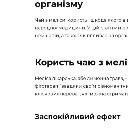
організму
Чай з меліси, користь і шкода якого в
народної медицини. У цій статті ми р
цей напій, а також як впливає на орг
Користь чаю з мел
Меліса лікарська, або лимонна трава,
фітотерапії завдяки своїм різноманіт
ключових переваг, які можна отримати
Заспокійливий ефект