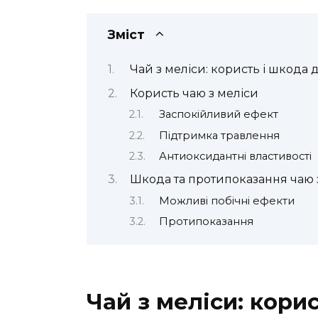
Зміст
Чай з меліси: користь і шкода 
Користь чаю з меліси
Заспокійливий ефект
Підтримка травлення
Антиоксидантні властивості
Шкода та протипоказання чаю 
Можливі побічні ефекти
Протипоказання
Чай з меліси: кори