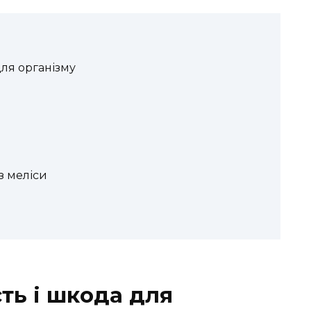
для організму
з меліси
сть і шкода для