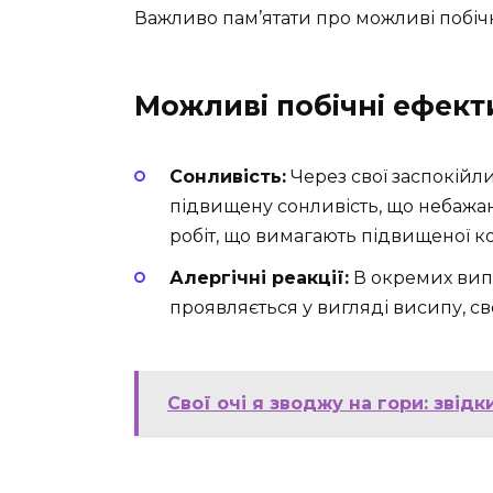
Важливо пам’ятати про можливі побічн
Можливі побічні ефект
Сонливість:
Через свої заспокійли
підвищену сонливість, що небажа
робіт, що вимагають підвищеної ко
Алергічні реакції:
В окремих випа
проявляється у вигляді висипу, с
Свої очі я зводжу на гори: звід