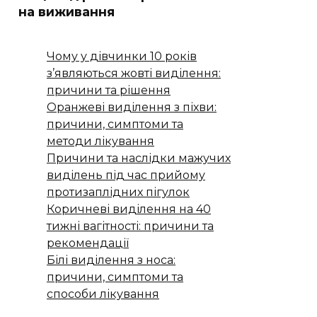
на виживання
Чому у дівчинки 10 років
з’являються жовті виділення:
причини та рішення
Оранжеві виділення з піхви:
причини, симптоми та
методи лікування
Причини та наслідки мажучих
виділень під час прийому
протизаплідних пігулок
Коричневі виділення на 40
тижні вагітності: причини та
рекомендації
Білі виділення з носа:
причини, симптоми та
способи лікування