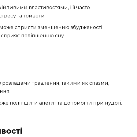
ійливими властивостями, і її часто
тресу та тривоги.
а може сприяти зменшенню збудженості
о сприяє поліпшенню сну.
з розладами травлення, такими як спазми,
ння.
же поліпшити апетит та допомогти при нудоті.
вості