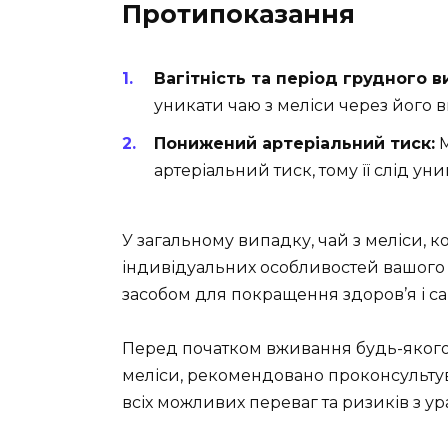
Протипоказання
Вагітність та період грудного 
уникати чаю з меліси через його 
Понижений артеріальний тиск:
М
артеріальний тиск, тому її слід ун
У загальному випадку, чай з меліси, к
індивідуальних особливостей вашого
засобом для покращення здоров’я і са
Перед початком вживання будь-якого 
меліси, рекомендовано проконсультув
всіх можливих переваг та ризиків з у