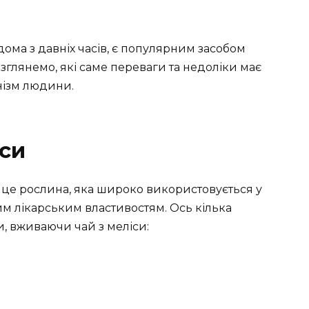
ідома з давніх часів, є популярним засобом
озглянемо, які саме переваги та недоліки має
анізм людини.
іси
 – це рослина, яка широко використовується у
ним лікарським властивостям. Ось кілька
, вживаючи чай з меліси: