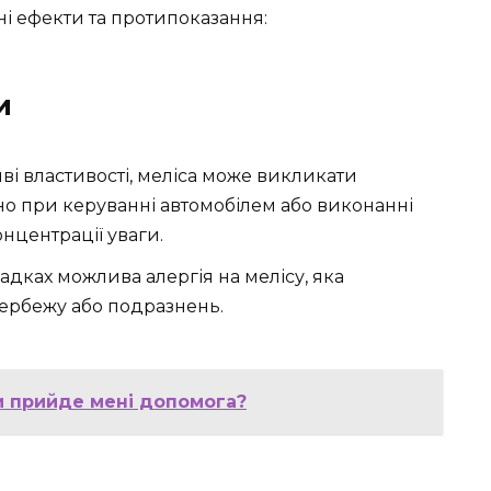
і ефекти та протипоказання:
и
ві властивості, меліса може викликати
но при керуванні автомобілем або виконанні
нцентрації уваги.
дках можлива алергія на мелісу, яка
вербежу або подразнень.
ки прийде мені допомога?