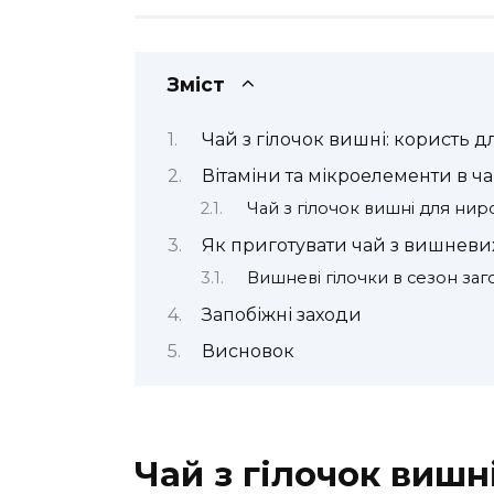
Зміст
Чай з гілочок вишні: користь д
Вітаміни та мікроелементи в ча
Чай з гілочок вишні для нир
Як приготувати чай з вишневих
Вишневі гілочки в сезон заго
Запобіжні заходи
Висновок
Чай з гілочок вишн