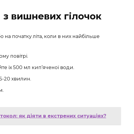
 з вишневих гілочок
о на початку літа, коли в них найбільше
му повітрі.
ийте їх 500 мл кип’яченої води.
5-20 хвилин.
м.
окол: як діяти в екстрених ситуаціях?