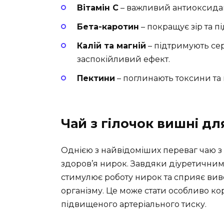
Вітамін С
– важливий антиоксидант
Бета-каротин
– покращує зір та п
Калій та магній
– підтримують се
заспокійливий ефект.
Пектини
– поглинають токсини та в
Чай з гілочок вишні дл
Однією з найвідоміших переваг чаю з 
здоров’я нирок. Завдяки діуретичним
стимулює роботу нирок та сприяє вив
організму. Це може стати особливо кор
підвищеного артеріального тиску.