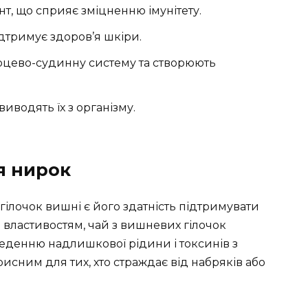
, що сприяє зміцненню імунітету.
ідтримує здоров’я шкіри.
рцево-судинну систему та створюють
иводять їх з організму.
я нирок
гілочок вишні є його здатність підтримувати
 властивостям, чай з вишневих гілочок
еденню надлишкової рідини і токсинів з
исним для тих, хто страждає від набряків або