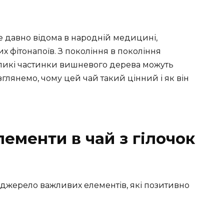
же давно відома в народній медицині,
 фітонапоїв. З покоління в покоління
великі частинки вишневого дерева можуть
глянемо, чому цей чай такий цінний і як він
лементи в чай з гілочок
 джерело важливих елементів, які позитивно