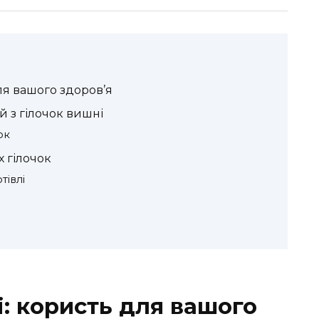
ля вашого здоров’я
й з гілочок вишні
ок
 гілочок
тівлі
і: користь для вашого