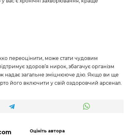
 вас є хронічні захворювання, краще
ажко переоцінити, може стати чудовим
ідтримує здоров’я нирок, збагачує організм
ож надає загальне зміцнююче дію. Якщо ви ще
рто його включити у свій оздоровчий арсенал.
com
Оцініть автора