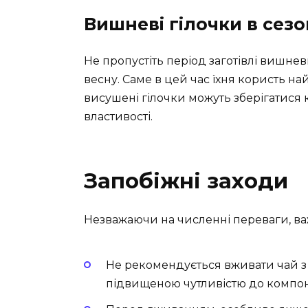
Вишневі гілочки в сезо
Не пропустіть період заготівлі вишнев
весну. Саме в цей час їхня користь н
висушені гілочки можуть зберігатися кі
властивості.
Запобіжні заходи
Незважаючи на численні переваги, важ
Не рекомендується вживати чай з 
підвищеною чутливістю до компон