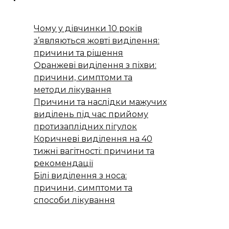
Чому у дівчинки 10 років
з’являються жовті виділення:
причини та рішення
Оранжеві виділення з піхви:
причини, симптоми та
методи лікування
Причини та наслідки мажучих
виділень під час прийому
протизаплідних пігулок
Коричневі виділення на 40
тижні вагітності: причини та
рекомендації
Білі виділення з носа:
причини, симптоми та
способи лікування