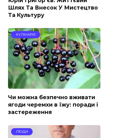
Юрій Григор’єв: Життєвий
Шлях Та Внесок У Мистецтво
Та Культуру
КУЛІНАРІЯ
Чи можна безпечно вживати
ягоди черемхи в їжу: поради і
застереження
ЛЮДИ