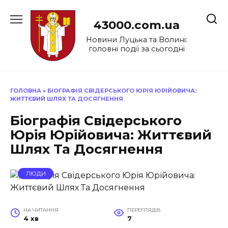
Перейти
до
43000.com.ua
вмісту
Новини Луцька та Волині:
головні події за сьогодні
ГОЛОВНА
»
БІОГРАФІЯ СВІДЕРСЬКОГО ЮРІЯ ЮРІЙОВИЧА:
ЖИТТЄВИЙ ШЛЯХ ТА ДОСЯГНЕННЯ
Біографія Свідерського
Юрія Юрійовича: Життєвий
Шлях Та Досягнення
ЛЮДИ
НА ЧИТАННЯ
ПЕРЕГЛЯДІВ
4 хв
7