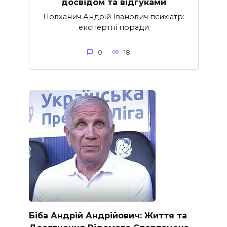
досвідом та відгуками
Повханич Андрій Іванович психіатр:
експертні поради
0
18
Біба Андрій Андрійович: Життя та