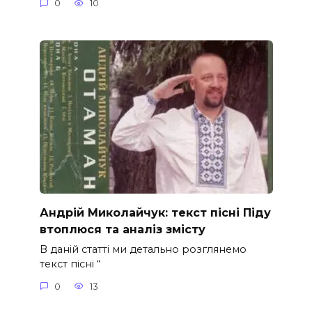
0
10
Андрій Миколайчук: текст пісні Піду
втоплюся та аналіз змісту
В даній статті ми детально розглянемо
текст пісні “
0
13