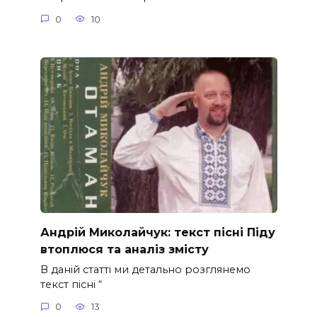
0
10
Андрій Миколайчук: текст пісні Піду
втоплюся та аналіз змісту
В даній статті ми детально розглянемо
текст пісні “
0
13