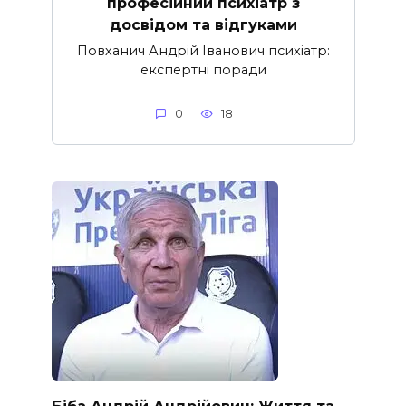
професійний психіатр з
досвідом та відгуками
Повханич Андрій Іванович психіатр:
експертні поради
0
18
Біба Андрій Андрійович: Життя та