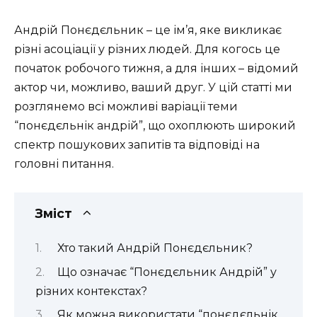
Андрій Понєдєльник – це ім’я, яке викликає
різні асоціації у різних людей. Для когось це
початок робочого тижня, а для інших – відомий
актор чи, можливо, ваший друг. У цій статті ми
розглянемо всі можливі варіації теми
“понєдєльнік андрій”, що охоплюють широкий
спектр пошукових запитів та відповіді на
головні питання.
Зміст
Хто такий Андрій Понєдєльник?
Що означає “Понєдєльник Андрій” у
різних контекстах?
Як можна використати “понєдєльнік