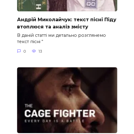
Андрій Миколайчук: текст пісні Піду
втоплюся та аналіз змісту
В даній статті ми детально розглянемо
текст пісні “
0
13