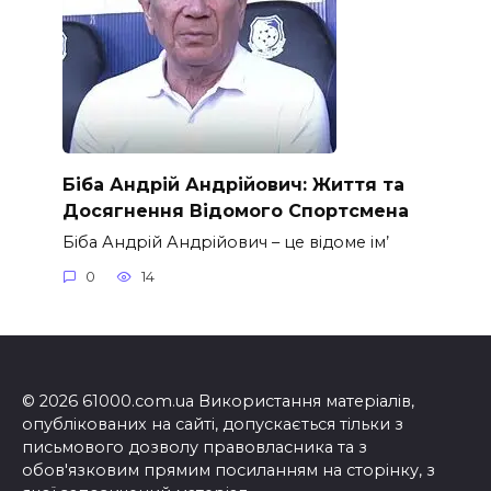
Біба Андрій Андрійович: Життя та
Досягнення Відомого Спортсмена
Біба Андрій Андрійович – це відоме ім’
0
14
© 2026 61000.com.ua Використання матеріалів,
опублікованих на сайті, допускається тільки з
письмового дозволу правовласника та з
обов'язковим прямим посиланням на сторінку, з