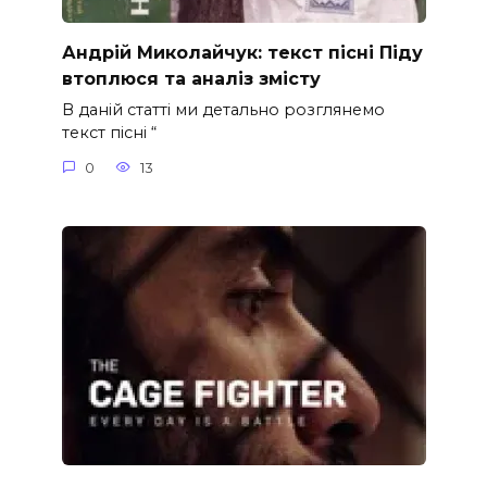
Андрій Миколайчук: текст пісні Піду
втоплюся та аналіз змісту
В даній статті ми детально розглянемо
текст пісні “
0
13