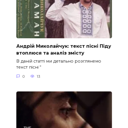
Андрій Миколайчук: текст пісні Піду
втоплюся та аналіз змісту
В даній статті ми детально розглянемо
текст пісні “
0
13