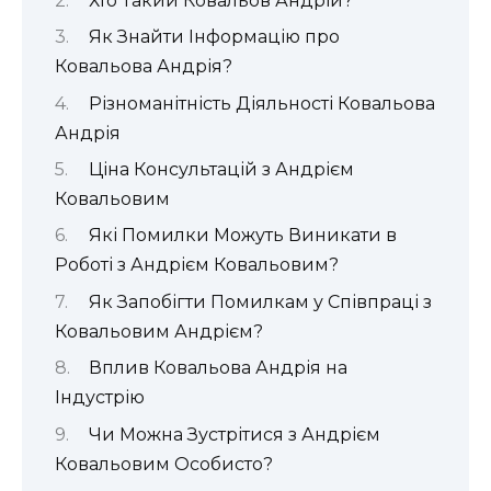
Хто Такий Ковальов Андрій?
Як Знайти Інформацію про
Ковальова Андрія?
Різноманітність Діяльності Ковальова
Андрія
Ціна Консультацій з Андрієм
Ковальовим
Які Помилки Можуть Виникати в
Роботі з Андрієм Ковальовим?
Як Запобігти Помилкам у Співпраці з
Ковальовим Андрієм?
Вплив Ковальова Андрія на
Індустрію
Чи Можна Зустрітися з Андрієм
Ковальовим Особисто?