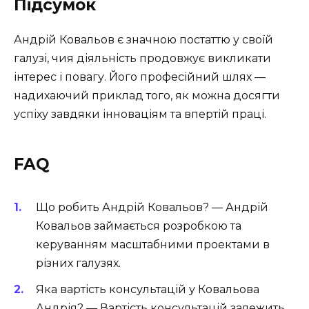
Підсумок
Андрій Ковальов є значною постаттю у своїй
галузі, чия діяльність продовжує викликати
інтерес і повагу. Його професійний шлях —
надихаючий приклад того, як можна досягти
успіху завдяки інноваціям та впертій праці.
FAQ
Що робить Андрій Ковальов? — Андрій
Ковальов займається розробкою та
керуванням масштабними проектами в
різних галузях.
Яка вартість консультацій у Ковальова
Андрія? — Вартість консультацій залежить