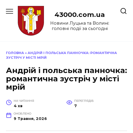
Перейти
до
43000.com.ua
вмісту
Новини Луцька та Волині:
головні події за сьогодні
ГОЛОВНА
»
АНДРІЙ І ПОЛЬСЬКА ПАННОЧКА: РОМАНТИЧНА
ЗУСТРІЧ У МІСТІ МРІЙ
Андрій і польська панночка:
романтична зустріч у місті
мрій
НА ЧИТАННЯ
ПЕРЕГЛЯДІВ
4 хв
7
ОНОВЛЕНО
9 Травня, 2026