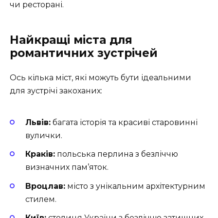
чи ресторані.
Найкращі міста для
романтичних зустрічей
Ось кілька міст, які можуть бути ідеальними
для зустрічі закоханих:
Львів:
багата історія та красиві старовинні
вулички.
Краків:
польська перлина з безліччю
визначних пам’яток.
Вроцлав:
місто з унікальним архітектурним
стилем.
Київ:
столиця України з безліччю затишних