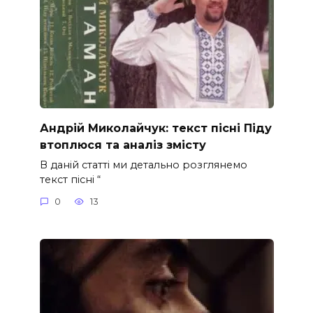
Андрій Миколайчук: текст пісні Піду
втоплюся та аналіз змісту
В даній статті ми детально розглянемо
текст пісні “
0
13