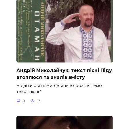
Андрій Миколайчук: текст пісні Піду
втоплюся та аналіз змісту
В даній статті ми детально розглянемо
текст пісні “
0
13