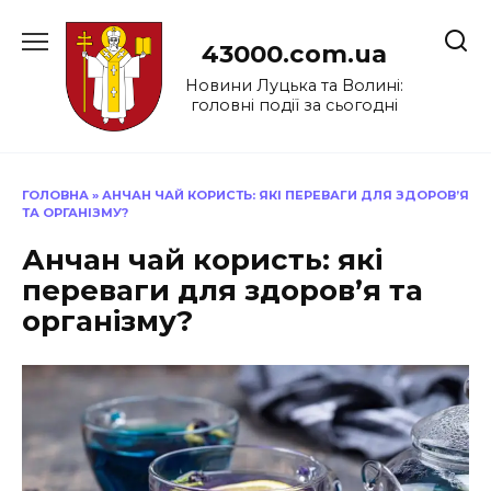
Перейти
до
43000.com.ua
вмісту
Новини Луцька та Волині:
головні події за сьогодні
ГОЛОВНА
»
АНЧАН ЧАЙ КОРИСТЬ: ЯКІ ПЕРЕВАГИ ДЛЯ ЗДОРОВ’Я
ТА ОРГАНІЗМУ?
Анчан чай користь: які
переваги для здоров’я та
організму?