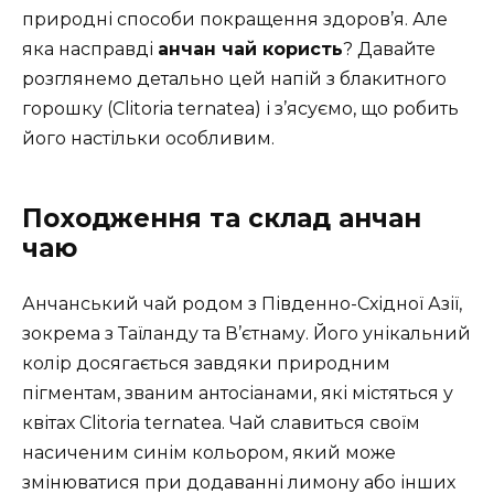
природні способи покращення здоров’я. Але
яка насправді
анчан чай користь
? Давайте
розглянемо детально цей напій з блакитного
горошку (Clitoria ternatea) і з’ясуємо, що робить
його настільки особливим.
Походження та склад анчан
чаю
Анчанський чай родом з Південно-Східної Азії,
зокрема з Таїланду та В’єтнаму. Його унікальний
колір досягається завдяки природним
пігментам, званим антосіанами, які містяться у
квітах Clitoria ternatea. Чай славиться своїм
насиченим синім кольором, який може
змінюватися при додаванні лимону або інших