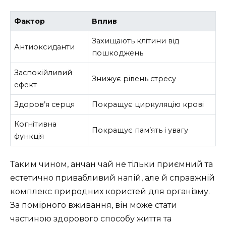
Фактор
Вплив
Захищають клітини від
Антиоксиданти
пошкоджень
Заспокійливий
Знижує рівень стресу
ефект
Здоров’я серця
Покращує циркуляцію крові
Когнітивна
Покращує пам’ять і увагу
функція
Таким чином, анчан чай не тільки приємний та
естетично привабливий напій, але й справжній
комплекс природних користей для організму.
За помірного вживання, він може стати
частиною здорового способу життя та