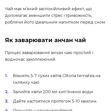
Чай має м’який заспокійливий ефект, що
допомагає зменшити стрес і тривожність,
роблячи його ідеальним напитком перед сном.
Як заварювати анчан чай
Процес заварювання анчан чаю простий і
водночас захоплюючий:
Візьміть 5-7 сухих квітів Clitoria ternatea на
склянку чаю.
Залийте квіти 200 мл кип’яченої води.
Дайте настоятися протягом 5-10 хвилин.
Процідіть і насолоджуйтеся!