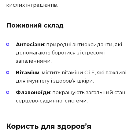
кислих інгредієнтів.
Поживний склад
Антосіани
: природні антиоксиданти, які
допомагають боротися зі стресом і
запаленнями.
Вітаміни
: містить вітаміни C і E, які важливі
для імунітету і здоров’я шкіри.
Флавоноїди
: покращують загальний стан
серцево-судинної системи.
Користь для здоров’я